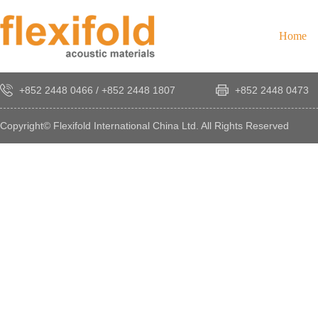
Home
+852 2448 0466
/
+852 2448 1807
+852 2448 0473
Copyright© Flexifold International China Ltd. All Rights Reserved
×
感
謝
您
對
發
時