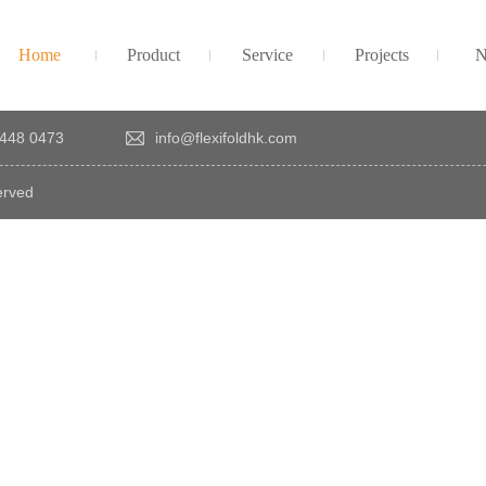
Home
Product
Service
Projects
N
448 0473
info@flexifoldhk.com
erved
×
感
謝
您
對
發
時