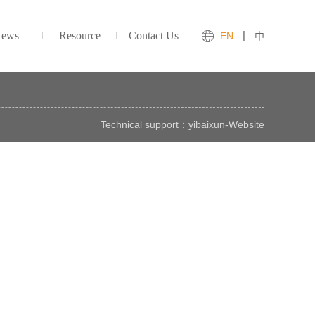
ews
Resource
Contact Us
EN
中
Technical support：
yibaixun
-
Website