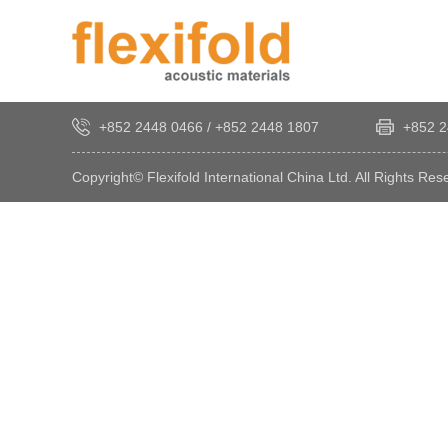
+852 2448 0466
/
+852 2448 1807
+852 2
Copyright© Flexifold International China Ltd. All Rights Res