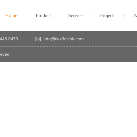
Home
Product
Service
Projects
N
448 0473
info@flexifoldhk.com
erved
×
感
謝
您
對
發
時