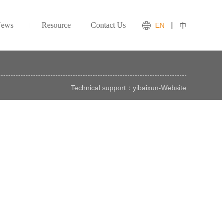
ews
Resource
Contact Us
EN
中
Technical support：
yibaixun
-
Website