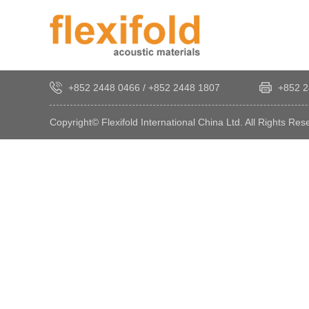
+852 2448 0466
/
+852 2448 1807
+852 2
Copyright© Flexifold International China Ltd. All Rights Res