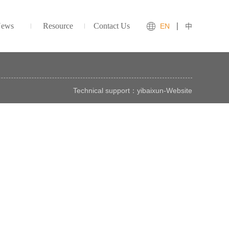
ews
Resource
Contact Us
EN
中
Technical support：
yibaixun
-
Website