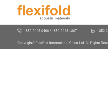
+852 2448 0466
/
+852 2448 1807
+852 2
Copyright© Flexifold International China Ltd. All Rights Res