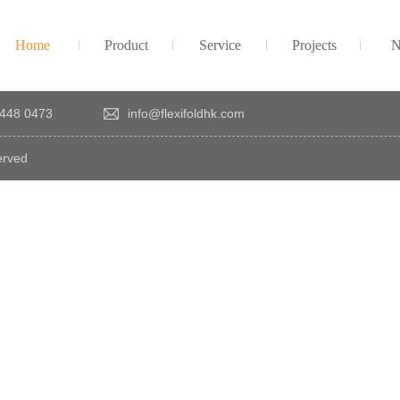
Home
Product
Service
Projects
N
448 0473
info@flexifoldhk.com
erved
×
感
謝
您
對
發
時