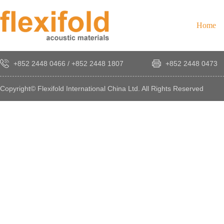
Home
+852 2448 0466
/
+852 2448 1807
+852 2448 0473
Copyright© Flexifold International China Ltd. All Rights Reserved
×
感
謝
您
對
發
時