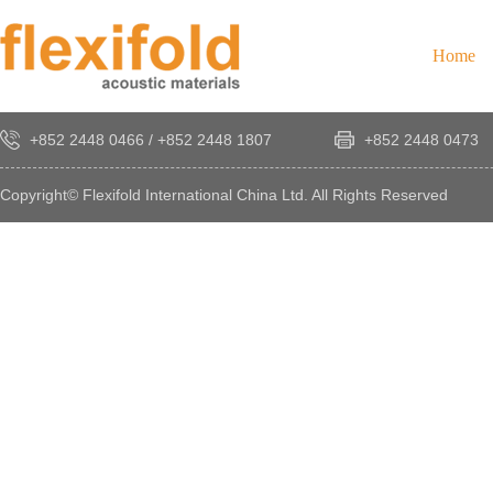
Home
+852 2448 0466
/
+852 2448 1807
+852 2448 0473
Copyright© Flexifold International China Ltd. All Rights Reserved
×
感
謝
您
對
發
時