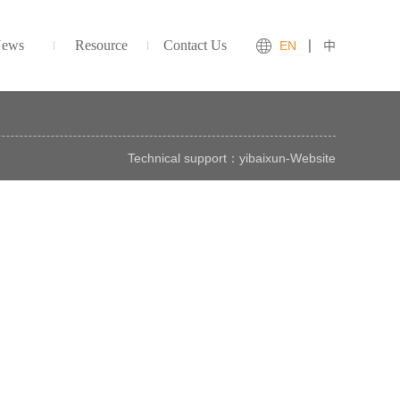
ews
Resource
Contact Us
EN
中
Technical support：
yibaixun
-
Website