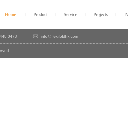
Home
Product
Service
Projects
N
448 0473
info@flexifoldhk.com
erved
×
感
謝
您
對
發
時