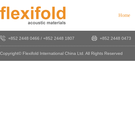
Home
+852 2448 0466
/
+852 2448 1807
+852 2448 0473
Copyright© Flexifold International China Ltd. All Rights Reserved
×
感
謝
您
對
發
時