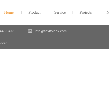
Home
Product
Service
Projects
N
448 0473
info@flexifoldhk.com
erved
×
感
謝
您
對
發
時