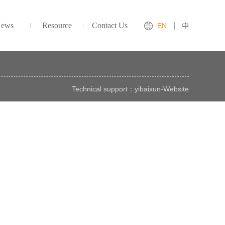
ews
Resource
Contact Us
EN
中
Technical support：
yibaixun
-
Website