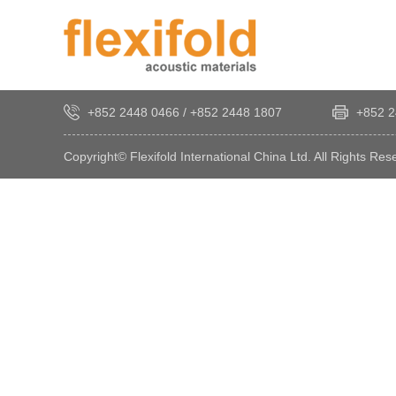
+852 2448 0466
/
+852 2448 1807
+852 2
Copyright© Flexifold International China Ltd. All Rights Res