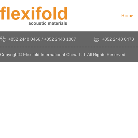
Home
+852 2448 0466
/
+852 2448 1807
+852 2448 0473
Copyright© Flexifold International China Ltd. All Rights Reserved
×
感
謝
您
對
發
時