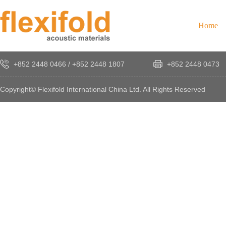
Home
+852 2448 0466
/
+852 2448 1807
+852 2448 0473
Copyright© Flexifold International China Ltd. All Rights Reserved
×
感
謝
您
對
發
時