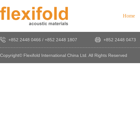
Home
+852 2448 0466
/
+852 2448 1807
+852 2448 0473
Copyright© Flexifold International China Ltd. All Rights Reserved
×
感
謝
您
對
發
時