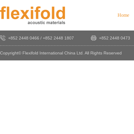
Home
+852 2448 0466
/
+852 2448 1807
+852 2448 0473
Copyright© Flexifold International China Ltd. All Rights Reserved
×
感
謝
您
對
發
時