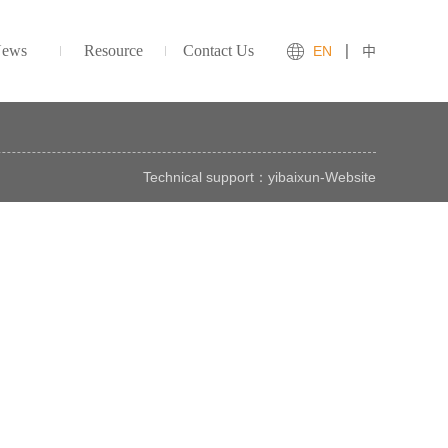
ews
Resource
Contact Us
EN
中
Technical support：
yibaixun
-
Website