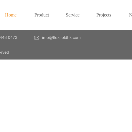
Home
Product
Service
Projects
N
448 0473
info@flexifoldhk.com
erved
×
感
謝
您
對
發
時