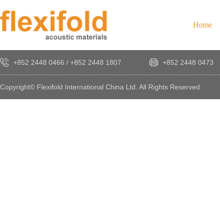
Home
+852 2448 0466
/
+852 2448 1807
+852 2448 0473
Copyright© Flexifold International China Ltd. All Rights Reserved
×
感
謝
您
對
發
時