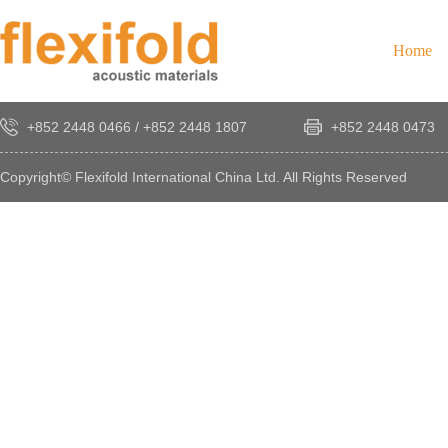
Home
+852 2448 0466
/
+852 2448 1807
+852 2448 0473
Copyright© Flexifold International China Ltd. All Rights Reserved
×
感
謝
您
對
發
時