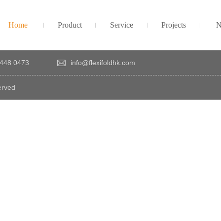
Home
Product
Service
Projects
N
448 0473
info@flexifoldhk.com
erved
×
感
謝
您
對
發
時