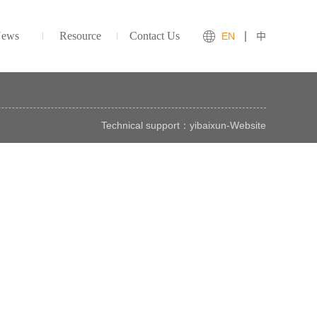
ews
Resource
Contact Us
EN
中
Technical support：
yibaixun
-
Website