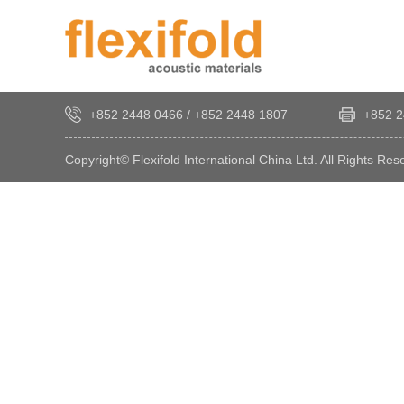
+852 2448 0466
/
+852 2448 1807
+852 2
Copyright© Flexifold International China Ltd. All Rights Res