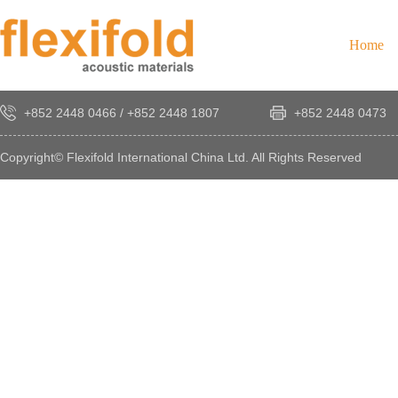
Home
+852 2448 0466
/
+852 2448 1807
+852 2448 0473
Copyright© Flexifold International China Ltd. All Rights Reserved
×
感
謝
您
對
發
時