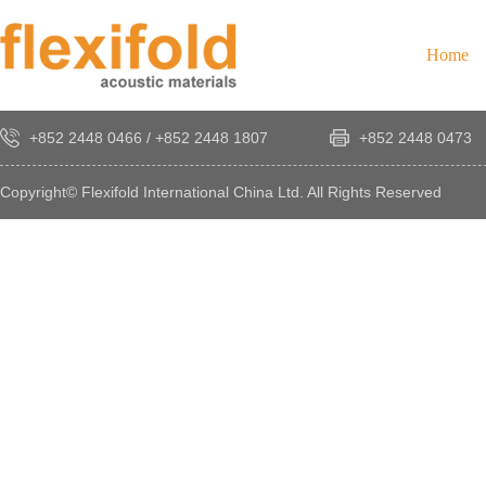
Home
+852 2448 0466
/
+852 2448 1807
+852 2448 0473
Copyright© Flexifold International China Ltd. All Rights Reserved
×
感
謝
您
對
發
時