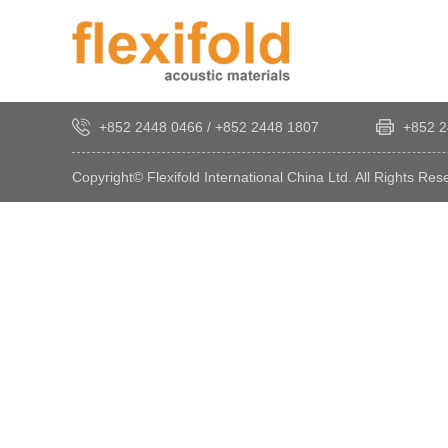
+852 2448 0466
/
+852 2448 1807
+852 2
Copyright© Flexifold International China Ltd. All Rights Res