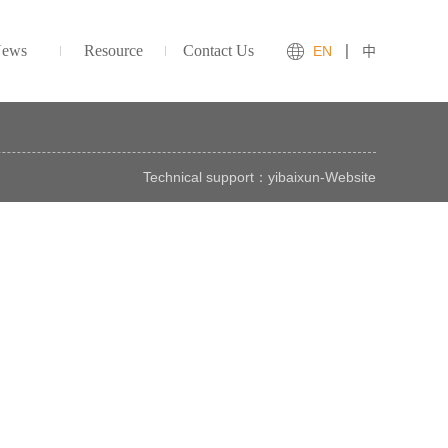
ews
Resource
Contact Us
EN
中
Technical support：
yibaixun
-
Website