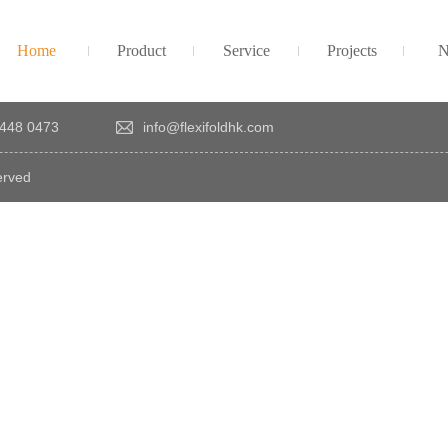
Home
Product
Service
Projects
N
448 0473
info@flexifoldhk.com
erved
×
感
謝
您
對
發
時