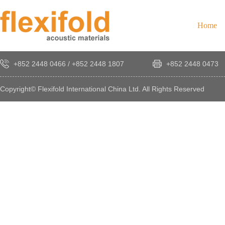
Home
+852 2448 0466
/
+852 2448 1807
+852 2448 0473
Copyright© Flexifold International China Ltd. All Rights Reserved
×
感
謝
您
對
發
時