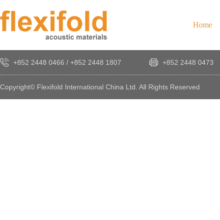
Home
+852 2448 0466
/
+852 2448 1807
+852 2448 0473
Copyright© Flexifold International China Ltd. All Rights Reserved
×
感
謝
您
對
發
時