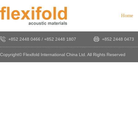
Home
+852 2448 0466
/
+852 2448 1807
+852 2448 0473
Copyright© Flexifold International China Ltd. All Rights Reserved
×
感
謝
您
對
發
時