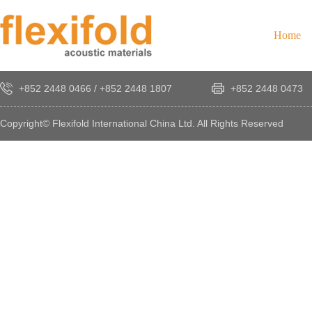
Home
+852 2448 0466
/
+852 2448 1807
+852 2448 0473
Copyright© Flexifold International China Ltd. All Rights Reserved
×
感
謝
您
對
發
時