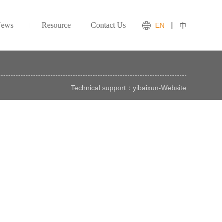
ews
Resource
Contact Us
EN
中
Technical support：
yibaixun
-
Website