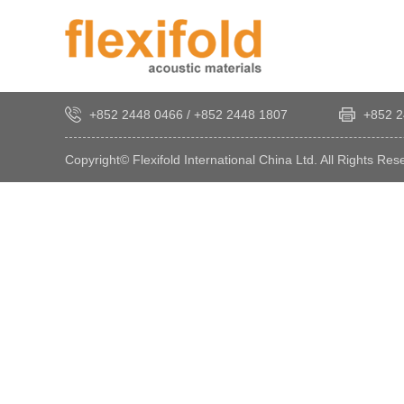
+852 2448 0466
/
+852 2448 1807
+852 2
Copyright© Flexifold International China Ltd. All Rights Res