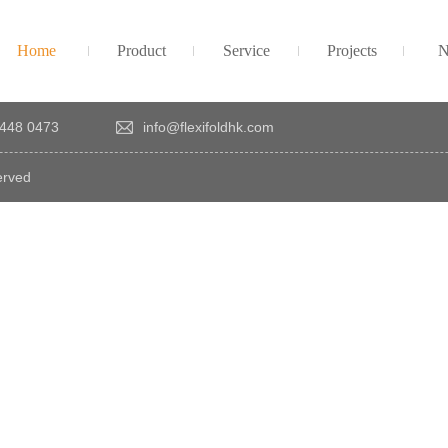
Home
Product
Service
Projects
N
448 0473
info@flexifoldhk.com
erved
×
感
謝
您
對
發
時