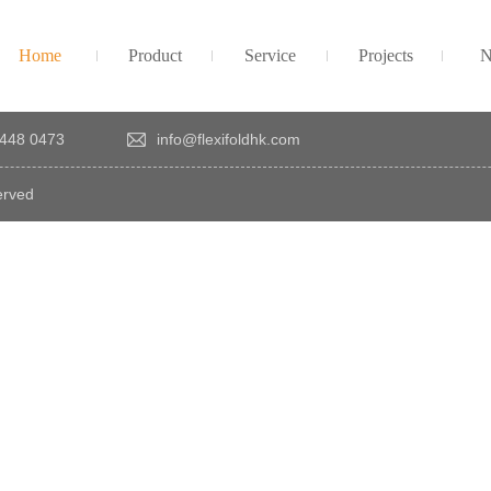
Home
Product
Service
Projects
N
448 0473
info@flexifoldhk.com
erved
×
感
謝
您
對
發
時