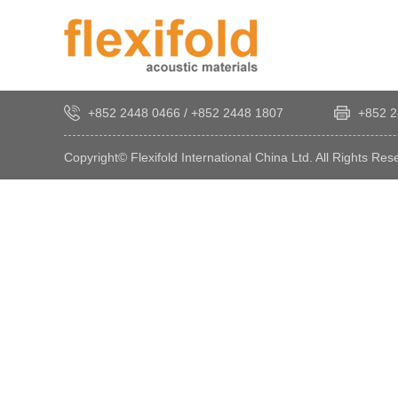
+852 2448 0466
/
+852 2448 1807
+852 2
Copyright© Flexifold International China Ltd. All Rights Res