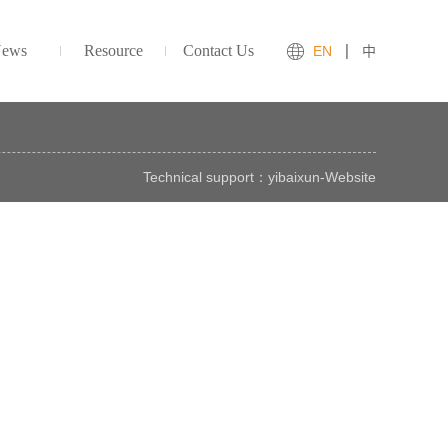
ews
Resource
Contact Us
EN
中
Technical support：
yibaixun
-
Website