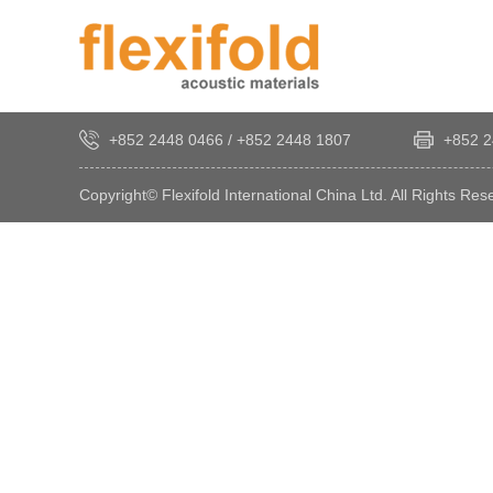
+852 2448 0466
/
+852 2448 1807
+852 2
Copyright© Flexifold International China Ltd. All Rights Res