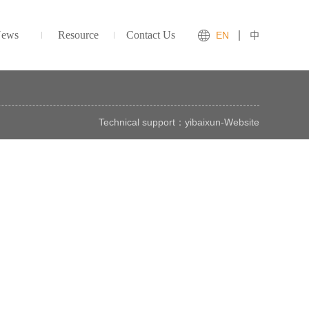
ews
Resource
Contact Us
EN
中
Technical support：
yibaixun
-
Website