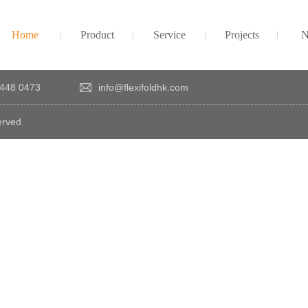
Home
Product
Service
Projects
N
448 0473
info@flexifoldhk.com
erved
×
感
謝
您
對
發
時