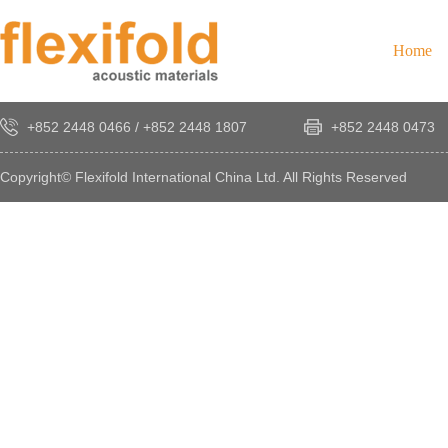
Home
+852 2448 0466
/
+852 2448 1807
+852 2448 0473
Copyright© Flexifold International China Ltd. All Rights Reserved
×
感
謝
您
對
發
時