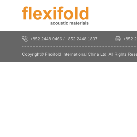
+852 2448 0466
/
+852 2448 1807
+852 2
Copyright© Flexifold International China Ltd. All Rights Res