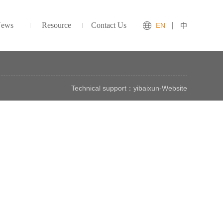
ews
Resource
Contact Us
EN
中
Technical support：
yibaixun
-
Website