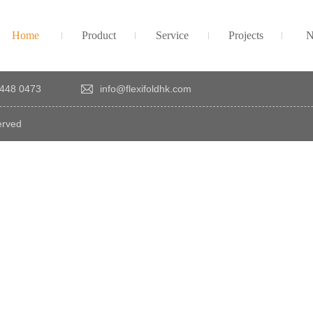
Home
Product
Service
Projects
N
448 0473
info@flexifoldhk.com
erved
×
感
謝
您
對
發
時