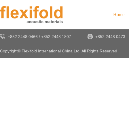
Home
+852 2448 0466
/
+852 2448 1807
+852 2448 0473
Copyright© Flexifold International China Ltd. All Rights Reserved
×
感
謝
您
對
發
時