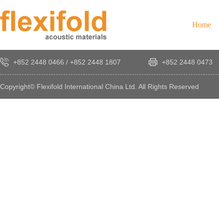
Home
+852 2448 0466
/
+852 2448 1807
+852 2448 0473
Copyright© Flexifold International China Ltd. All Rights Reserved
×
感
謝
您
對
發
時