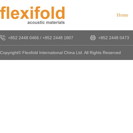
Home
+852 2448 0466
/
+852 2448 1807
+852 2448 0473
Copyright© Flexifold International China Ltd. All Rights Reserved
×
感
謝
您
對
發
時