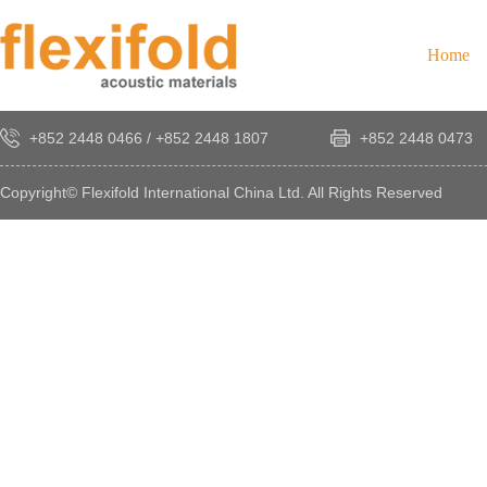
Home
+852 2448 0466
/
+852 2448 1807
+852 2448 0473
Copyright© Flexifold International China Ltd. All Rights Reserved
×
感
謝
您
對
發
時