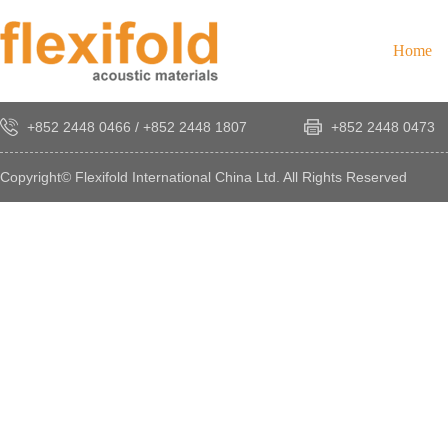
Home
+852 2448 0466
/
+852 2448 1807
+852 2448 0473
Copyright© Flexifold International China Ltd. All Rights Reserved
×
感
謝
您
對
發
時