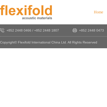
Home
+852 2448 0466
/
+852 2448 1807
+852 2448 0473
Copyright© Flexifold International China Ltd. All Rights Reserved
×
感
謝
您
對
發
時