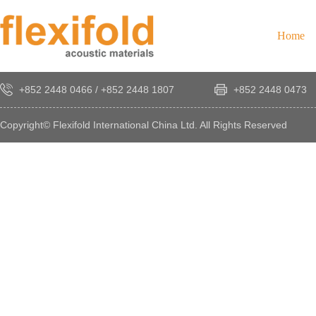
Home
+852 2448 0466
/
+852 2448 1807
+852 2448 0473
Copyright© Flexifold International China Ltd. All Rights Reserved
×
感
謝
您
對
發
時