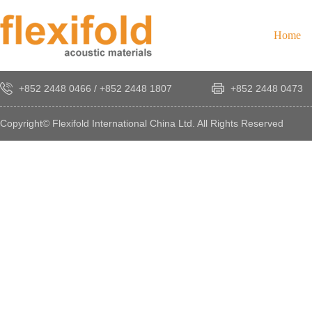
Home
+852 2448 0466
/
+852 2448 1807
+852 2448 0473
Copyright© Flexifold International China Ltd. All Rights Reserved
×
感
謝
您
對
發
時