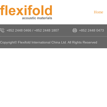
Home
+852 2448 0466
/
+852 2448 1807
+852 2448 0473
Copyright© Flexifold International China Ltd. All Rights Reserved
×
感
謝
您
對
發
時