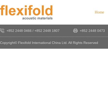
Home
+852 2448 0466
/
+852 2448 1807
+852 2448 0473
Copyright© Flexifold International China Ltd. All Rights Reserved
×
感
謝
您
對
發
時