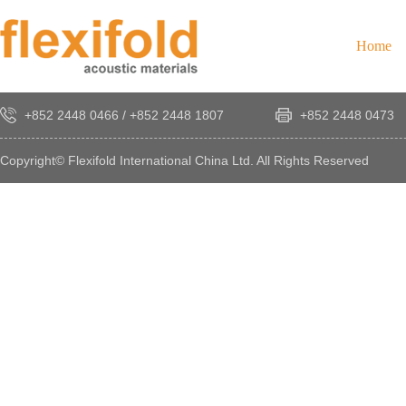
Home
+852 2448 0466
/
+852 2448 1807
+852 2448 0473
Copyright© Flexifold International China Ltd. All Rights Reserved
×
感
謝
您
對
發
時