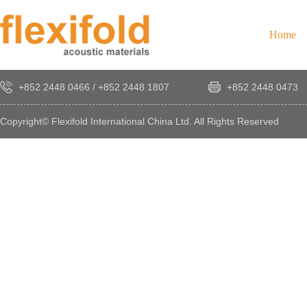
Home
+852 2448 0466
/
+852 2448 1807
+852 2448 0473
Copyright© Flexifold International China Ltd. All Rights Reserved
×
感
謝
您
對
發
時