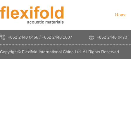
Home
+852 2448 0466
/
+852 2448 1807
+852 2448 0473
Copyright© Flexifold International China Ltd. All Rights Reserved
×
感
謝
您
對
發
時