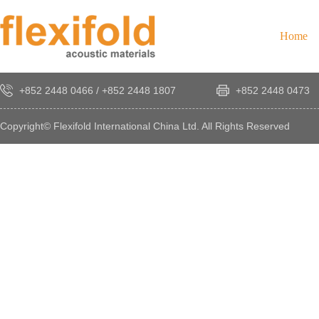
Home
+852 2448 0466
/
+852 2448 1807
+852 2448 0473
Copyright© Flexifold International China Ltd. All Rights Reserved
×
感
謝
您
對
發
時