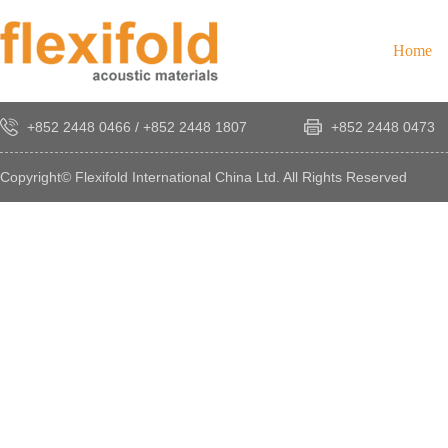
Home
+852 2448 0466
/
+852 2448 1807
+852 2448 0473
Copyright© Flexifold International China Ltd. All Rights Reserved
×
感
謝
您
對
發
時