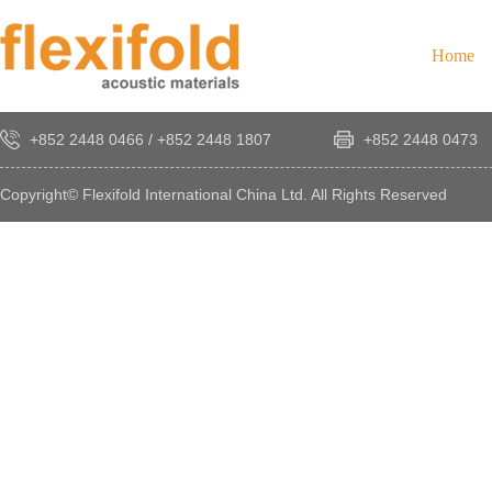
Home
+852 2448 0466
/
+852 2448 1807
+852 2448 0473
Copyright© Flexifold International China Ltd. All Rights Reserved
×
感
謝
您
對
發
時