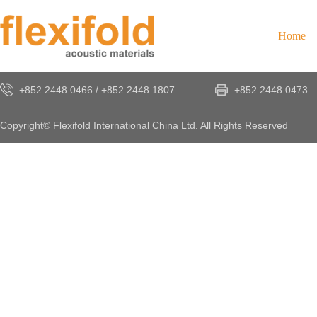
Home
+852 2448 0466
/
+852 2448 1807
+852 2448 0473
Copyright© Flexifold International China Ltd. All Rights Reserved
×
感
謝
您
對
發
時