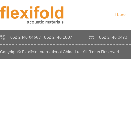
Home
+852 2448 0466
/
+852 2448 1807
+852 2448 0473
Copyright© Flexifold International China Ltd. All Rights Reserved
×
感
謝
您
對
發
時