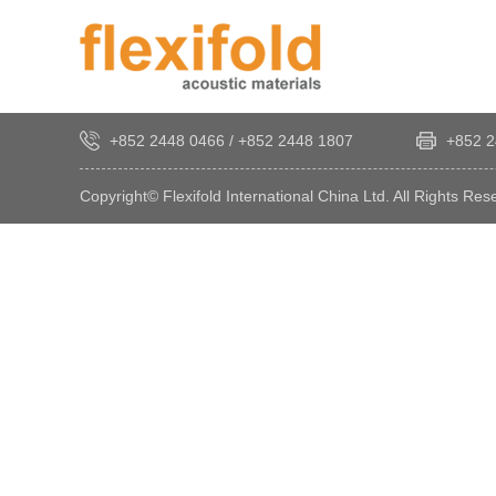
+852 2448 0466
/
+852 2448 1807
+852 2
Copyright© Flexifold International China Ltd. All Rights Res