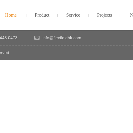
Home
Product
Service
Projects
N
448 0473
info@flexifoldhk.com
erved
×
感
謝
您
對
發
時