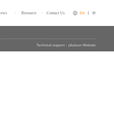
ews
Resource
Contact Us
EN
中
Technical support：
yibaixun
-
Website