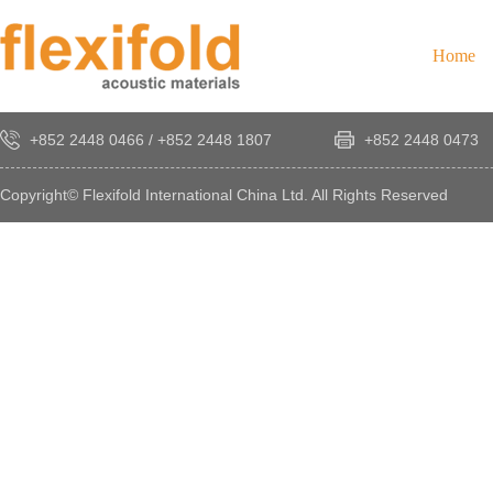
Home
+852 2448 0466
/
+852 2448 1807
+852 2448 0473
Copyright© Flexifold International China Ltd. All Rights Reserved
×
感
謝
您
對
發
時