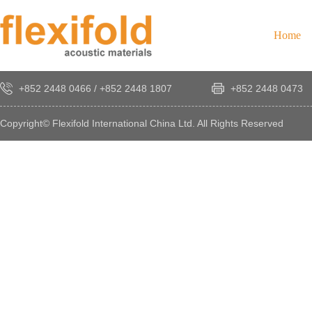
Home
+852 2448 0466
/
+852 2448 1807
+852 2448 0473
Copyright© Flexifold International China Ltd. All Rights Reserved
×
感
謝
您
對
發
時